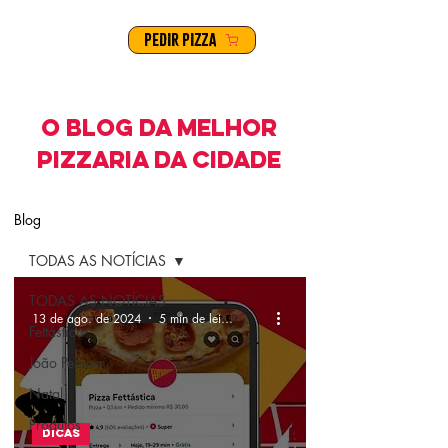
PEDIR PIZZA
O BLOG DA MELHOR
PIZZARIA DA CIDADE
Blog
TODAS AS NOTÍCIAS
TODAS AS NOTÍCIAS
13 de ago. de 2024
5 min de leitura
Fettástica
João Pessoa
Natal
Produtos
Dicas