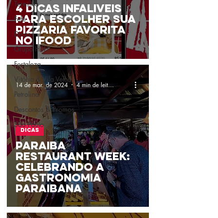
Teresina
4 Dicas Infalíveis
Fefê
para Escolher sua
Pizzaria Favorita
Dicas
no iFood
Grupo HSH
Fortaleza
Vitória & Vila Velha
14 de mar. de 2024
4 min de leitura
Petrolina
Descontos & Promos
São Paulo
Dicas
Paraíba
Restaurant Week:
Celebrando a
Gastronomia
Paraibana