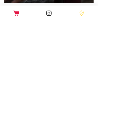
DISPONÍVEL NO
QUAL A PIZZARIA
Fettástica MAIS PERTO de
MIM?
FETTÁSTICA JOÃO PESSOA
Rua Carlos Alverga, 37
Manaíra | 83 3508 90 91
[WhatsApp]