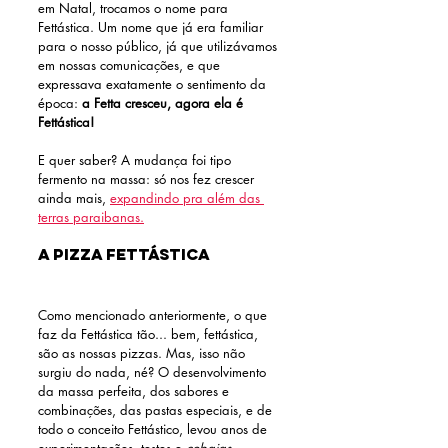
em Natal, trocamos o nome para 
Fettástica. Um nome que já era familiar 
para o nosso público, já que utilizávamos 
em nossas comunicações, e que 
expressava exatamente o sentimento da 
época: 
a Fetta cresceu, agora ela é 
Fettástica!
E quer saber? A mudança foi tipo 
fermento na massa: só nos fez crescer 
ainda mais, 
expandindo pra além das 
terras paraibanas.
A pizza Fettástica
Como mencionado anteriormente, o que 
faz da Fettástica tão... bem, fettástica, 
são as nossas pizzas. Mas, isso não 
surgiu do nada, né? O desenvolvimento 
da massa perfeita, dos sabores e 
combinações, das pastas especiais, e de 
todo o conceito Fettástico, levou anos de 