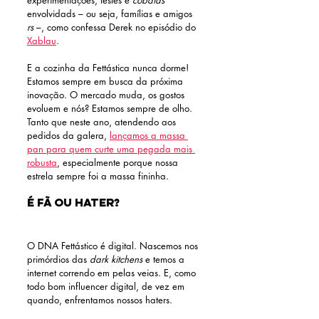
experimentações, testes e 
cobaias
envolvidads – ou seja, famílias e amigos 
rs
 –, como confessa Derek no episódio do 
Xablau
. 
E a cozinha da Fettástica nunca dorme! 
Estamos sempre em busca da próxima 
inovação. O mercado muda, os gostos 
evoluem e nós? Estamos sempre de olho. 
Tanto que neste ano, atendendo aos 
pedidos da galera, 
lançamos a massa 
pan para quem curte uma pegada mais 
robusta
, especialmente porque nossa 
estrela sempre foi a massa fininha.
É FÃ OU HATER? 
O DNA Fettástico é digital. Nascemos nos 
primórdios das 
dark kitchens
 e temos a 
internet correndo em pelas veias. E, como 
todo bom influencer digital, de vez em 
quando, enfrentamos nossos haters.