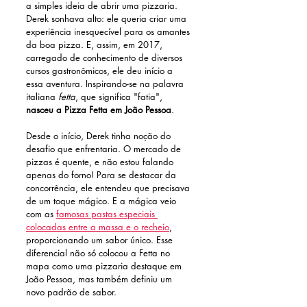
a simples ideia de abrir uma pizzaria. 
Derek sonhava alto: ele queria criar uma 
experiência inesquecível para os amantes 
da boa pizza. E, assim, em 2017, 
carregado de conhecimento de diversos 
cursos gastronômicos, ele deu início a 
essa aventura. Inspirando-se na palavra 
italiana 
fetta
, que significa "fatia", 
nasceu a Pizza Fetta em João Pessoa
.
Desde o início, Derek tinha noção do 
desafio que enfrentaria. O mercado de 
pizzas é quente, e não estou falando 
apenas do forno! Para se destacar da 
concorrência, ele entendeu que precisava 
de um toque mágico. E a mágica veio 
com as 
famosas pastas especiais 
colocadas entre a massa e o recheio
, 
proporcionando um sabor único. Esse 
diferencial não só colocou a Fetta no 
mapa como uma pizzaria destaque em 
João Pessoa, mas também definiu um 
novo padrão de sabor. 