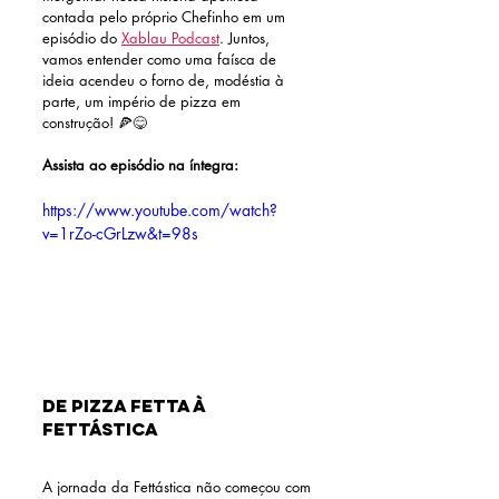
contada pelo próprio Chefinho em um 
episódio do 
Xablau Podcast
. Juntos, 
vamos entender como uma faísca de 
ideia acendeu o forno de, modéstia à 
parte, um império de pizza em 
construção! 🍕😋
Assista ao episódio na íntegra:
https://www.youtube.com/watch?
v=1rZo-cGrLzw&t=98s
De Pizza Fetta à 
Fettástica
A jornada da Fettástica não começou com 