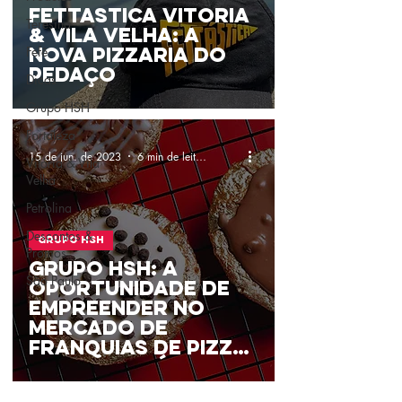
Fettástica Vitória
Teresina
& Vila Velha: A
Fefê
nova pizzaria do
pedaço
Dicas
Grupo HSH
Fortaleza
15 de jun. de 2023
6 min de leitura
Vitória & Vila
Velha
Petrolina
Descontos &
Grupo HSH
Promos
Grupo HSH: A
São Paulo
oportunidade de
empreender no
mercado de
franquias de Pizza
com a Fettástica