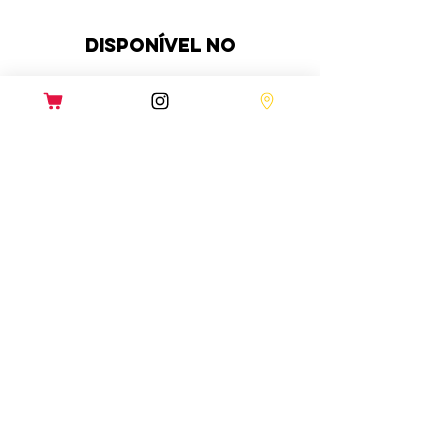
DISPONÍVEL NO
QUAL A PIZZARIA
Fettástica MAIS PERTO de
MIM?
FETTÁSTICA JOÃO PESSOA
Rua Carlos Alverga, 37
Manaíra | 83 3508 90 91
[WhatsApp]
FETTÁSTICA VITÓRIA & VILA VELHA
Av. Nossa Senhora da Penha, 75
Bela Vista |
29 999 304 041
[WhatsApp]