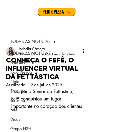
PEDIR PIZZA
Post
TODAS AS NOTÍCIAS
Isabella Câmara
TODAS AS NOTÍCIAS
30 de abr. de 2022
3 min de leitura
Conheça o Fefê, o
Fettástica
influencer virtual
João Pessoa
da Fettástica
Natal
Atualizado:
19 de jul. de 2025
Produtos
Estagiário Sênior da Fettástica, 
Fefê conquistou um lugar 
Teresina
importante no coração dos clientes 
Fefê
Dicas
Grupo HSH