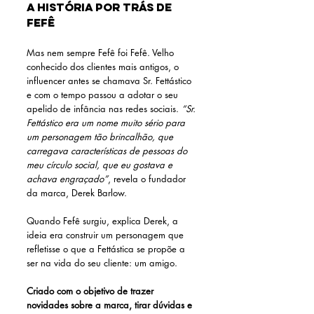
A história por trás de 
Fefê 
Mas nem sempre Fefê foi Fefê. Velho 
conhecido dos clientes mais antigos, o 
influencer antes se chamava Sr. Fettástico 
e com o tempo passou a adotar o seu 
apelido de infância nas redes sociais. 
“Sr. 
Fettástico era um nome muito sério para 
um personagem tão brincalhão, que 
carregava características de pessoas do 
meu círculo social, que eu gostava e 
achava engraçado”
, revela o fundador 
da marca, Derek Barlow. 
Quando Fefê surgiu, explica Derek, a 
ideia era construir um personagem que 
refletisse o que a Fettástica se propõe a 
ser na vida do seu cliente: um amigo. 
Criado com o objetivo de trazer 
novidades sobre a marca, tirar dúvidas e 