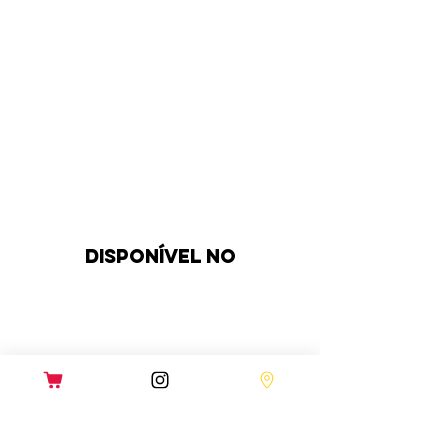
DISPONÍVEL NO
QUAL A PIZZARIA
Fettástica MAIS PERTO de