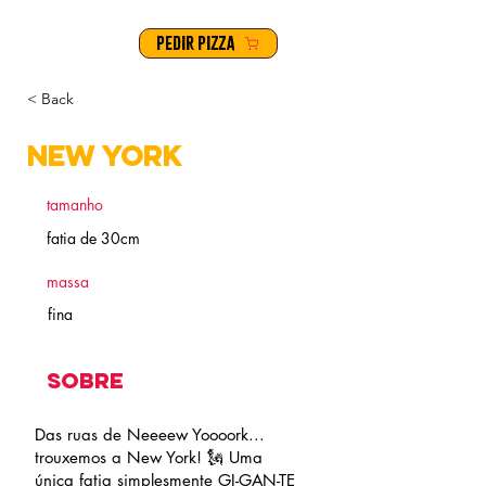
PEDIR PIZZA
< Back
New York
tamanho
fatia de 30cm
massa
fina
sobre
Das ruas de Neeeew Yoooork...
trouxemos a New York! 🗽 Uma
única fatia simplesmente GI-GAN-TE