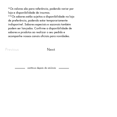
*Os valores são para referência, podendo variar por
loja e disponibilidade de insumos.
**Os sabores estão sujeitos a disponibilidade na loja
de preferência, podendo estar temporariamente
indisponível. Sabores especiais e sazonais também
podem ser lançados. Confirme a disponibilidade de
sabores e produtos ao realizar o seu pedido e
acompanhe nossos canais oficiais para novidades.
Previous
Next
continua depois do anúncio