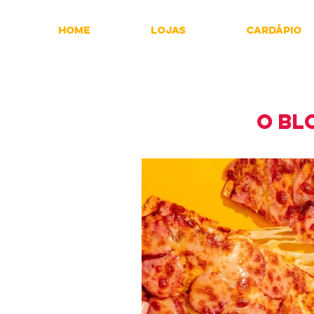
Home
Lojas
Cardápio
O BL